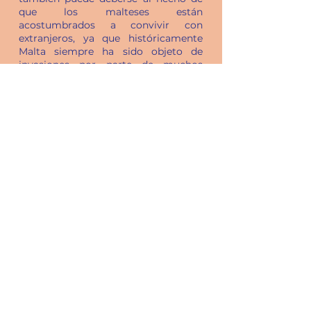
que los malteses están
acostumbrados a convivir con
extranjeros, ya que históricamente
Malta siempre ha sido objeto de
invasiones por parte de muchos
gobernantes debido a su ubicación
comercial estratégica en el corazón
del Mediterráneo.
LA SEGURIDAD
El Instituto de Medio Ambiente y
Seguridad Humana de la Universidad
de las Naciones Unidas clasifica a las