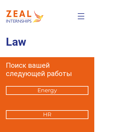
Law
Поиск вашей
следующей работы
Energy
HR