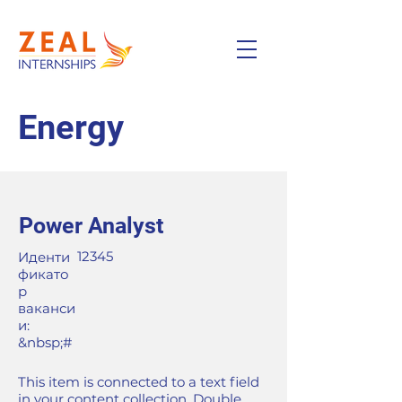
Energy
Power Analyst
12345
Иденти
фикато
р
ваканси
и:
&nbsp;#
This item is connected to a text field
in your content collection. Double