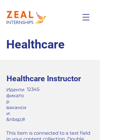
Healthcare
Healthcare Instructor
12345
Иденти
фикато
р
ваканси
и:
&nbsp;#
This item is connected to a text field
in your content collection. Double