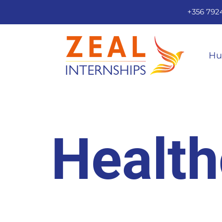
+356 792
+
Hu
Health