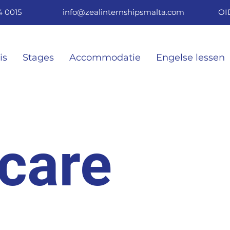
4 0015
info@zealinternshipsmalta.com
OI
356 7924 0015
info@zealinternshipsmalta.com
is
Stages
Accommodatie
Engelse lessen
care