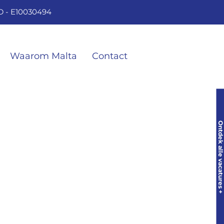
D - E10030494
OID - E10030494
Waarom Malta
Contact
Ontdek alle vacatures +