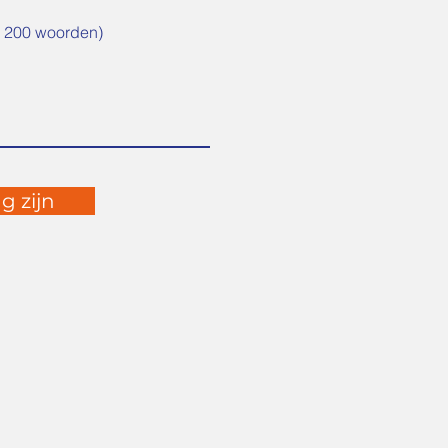
al 200 woorden)
g zijn