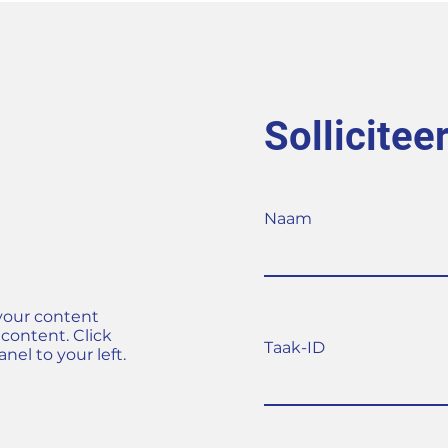
Sollicitee
Naam
 your content
 content. Click
Taak-ID
el to your left.